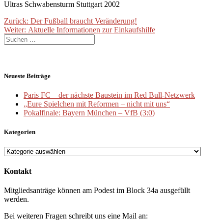
Ultras Schwabensturm Stuttgart 2002
Beitragsnavigation
Vorheriger
Zurück:
Der Fußball braucht Veränderung!
Nächster
Beitrag:
Weiter:
Aktuelle Informationen zur Einkaufshilfe
Suche
Beitrag:
nach:
Neueste Beiträge
Paris FC – der nächste Baustein im Red Bull-Netzwerk
„Eure Spielchen mit Reformen – nicht mit uns“
Pokalfinale: Bayern München – VfB (3:0)
Kategorien
Kategorien
Kontakt
Mitgliedsanträge können am Podest im Block 34a ausgefüllt
werden.
Bei weiteren Fragen schreibt uns eine Mail an: