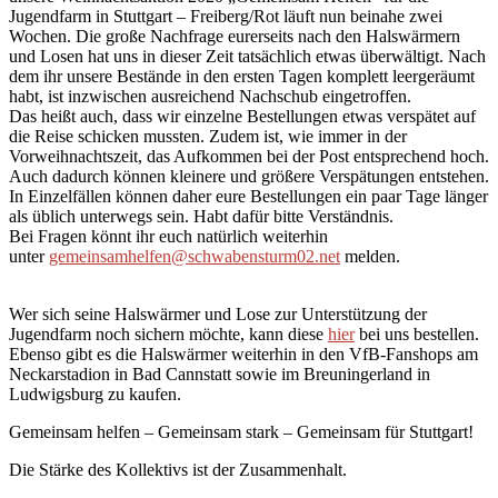
Jugendfarm in Stuttgart – Freiberg/Rot läuft nun beinahe zwei
Wochen. Die große Nachfrage eurerseits nach den Halswärmern
und Losen hat uns in dieser Zeit tatsächlich etwas überwältigt. Nach
dem ihr unsere Bestände in den ersten Tagen komplett leergeräumt
habt, ist inzwischen ausreichend Nachschub eingetroffen.
Das heißt auch, dass wir einzelne Bestellungen etwas verspätet auf
die Reise schicken mussten. Zudem ist, wie immer in der
Vorweihnachtszeit, das Aufkommen bei der Post entsprechend hoch.
Auch dadurch können kleinere und größere Verspätungen entstehen.
In Einzelfällen können daher eure Bestellungen ein paar Tage länger
als üblich unterwegs sein. Habt dafür bitte Verständnis.
Bei Fragen könnt ihr euch natürlich weiterhin
unter
gemeinsamhelfen@schwabensturm02.net
melden.
Wer sich seine Halswärmer und Lose zur Unterstützung der
Jugendfarm noch sichern möchte, kann diese
hier
bei uns bestellen.
Ebenso gibt es die Halswärmer weiterhin in den VfB-Fanshops am
Neckarstadion in Bad Cannstatt sowie im Breuningerland in
Ludwigsburg zu kaufen.
Gemeinsam helfen – Gemeinsam stark – Gemeinsam für Stuttgart!
Die Stärke des Kollektivs ist der Zusammenhalt.