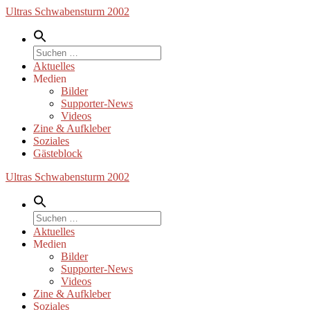
Zum
Ultras Schwabensturm 2002
Inhalt
springen
Suche
nach:
Aktuelles
Medien
Bilder
Supporter-News
Videos
Zine & Aufkleber
Soziales
Gästeblock
Ultras Schwabensturm 2002
Suche
nach:
Aktuelles
Medien
Bilder
Supporter-News
Videos
Zine & Aufkleber
Soziales