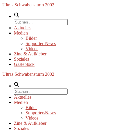
Zum
Ultras Schwabensturm 2002
Inhalt
springen
Suche
nach:
Aktuelles
Medien
Bilder
Supporter-News
Videos
Zine & Aufkleber
Soziales
Gästeblock
Ultras Schwabensturm 2002
Suche
nach:
Aktuelles
Medien
Bilder
Supporter-News
Videos
Zine & Aufkleber
Soziales