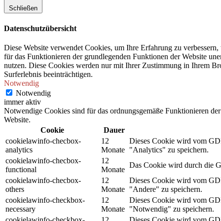
Schließen
Datenschutzübersicht
Diese Website verwendet Cookies, um Ihre Erfahrung zu verbessern, 
für das Funktionieren der grundlegenden Funktionen der Website unerl
nutzen. Diese Cookies werden nur mit Ihrer Zustimmung in Ihrem Bro
Surferlebnis beeinträchtigen.
Notwendig
Notwendig
immer aktiv
Notwendige Cookies sind für das ordnungsgemäße Funktionieren der 
Website.
Cookie
Dauer
cookielawinfo-checbox-
12
Dieses Cookie wird vom GDPR
analytics
Monate
"Analytics" zu speichern.
cookielawinfo-checbox-
12
Das Cookie wird durch die G
functional
Monate
cookielawinfo-checbox-
12
Dieses Cookie wird vom GDPR
others
Monate
"Andere" zu speichern.
cookielawinfo-checkbox-
12
Dieses Cookie wird vom GDPR
necessary
Monate
"Notwendig" zu speichern.
cookielawinfo-checkbox-
12
Dieses Cookie wird vom GDPR