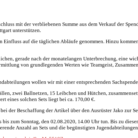
schluss mit der verbliebenen Summe aus dem Verkauf der Spende
tgart unterstützen.
n Einfluss auf die täglichen Abläufe genommen. Hinzu kommen 
dlichen, gerade nach der monatelangen Unterbrechung, eine wic
Vermittlung von grundlegenden Werten wie Teamgeist, Zusammenh
endabteilungen wollen wir mit einer entsprechenden Sachspende
ällen, zwei Ballnetzen, 15 Leibchen und Hütchen, zusammensetze
t eines solchen Sets liegt bei ca. 170,00 €.
 bei der Beschaffung der Artikel über den Ausrüster Jako zur Sei
s bis zum Sonntag, den 02.08.2020, 14.00 Uhr tun. Bis zu dies
ierende Anzahl an Sets und die begünstigten Jugendabteilungen