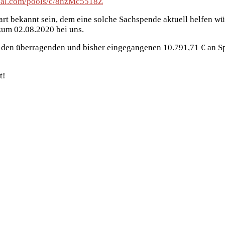
pal.com/pools/c/8nzMc5518Z
rt bekannt sein, dem eine solche Sachspende aktuell helfen wü
zum 02.08.2020 bei uns.
zu den überragenden und bisher eingegangenen 10.791,71 € an 
t!