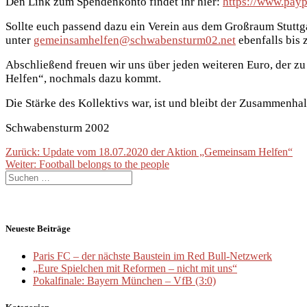
Den Link zum Spendenkonto findet ihr hier:
https://www.pay
Sollte euch passend dazu ein Verein aus dem Großraum Stuttga
unter
gemeinsamhelfen@schwabensturm02.net
ebenfalls bis 
Abschließend freuen wir uns über jeden weiteren Euro, der 
Helfen“, nochmals dazu kommt.
Die Stärke des Kollektivs war, ist und bleibt der Zusammenhal
Schwabensturm 2002
Beitragsnavigation
Vorheriger
Zurück:
Update vom 18.07.2020 der Aktion „Gemeinsam Helfen“
Nächster
Beitrag:
Weiter:
Football belongs to the people
Suche
Beitrag:
nach:
Neueste Beiträge
Paris FC – der nächste Baustein im Red Bull-Netzwerk
„Eure Spielchen mit Reformen – nicht mit uns“
Pokalfinale: Bayern München – VfB (3:0)