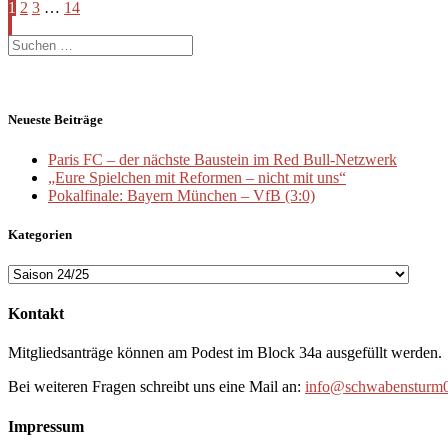
Beitragsnavigation
Seite
Seite
Seite
Seite
1
2
3
…
14
Suche
nach:
Neueste Beiträge
Paris FC – der nächste Baustein im Red Bull-Netzwerk
„Eure Spielchen mit Reformen – nicht mit uns“
Pokalfinale: Bayern München – VfB (3:0)
Kategorien
Kategorien
Kontakt
Mitgliedsanträge können am Podest im Block 34a ausgefüllt werden.
Bei weiteren Fragen schreibt uns eine Mail an:
info@schwabensturm0
Impressum