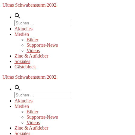
Zum
Ultras Schwabensturm 2002
Inhalt
springen
Suche
nach:
Aktuelles
Medien
Bilder
Supporter-News
Videos
Zine & Aufkleber
Soziales
Gästeblock
Ultras Schwabensturm 2002
Suche
nach:
Aktuelles
Medien
Bilder
Supporter-News
Videos
Zine & Aufkleber
Soziales