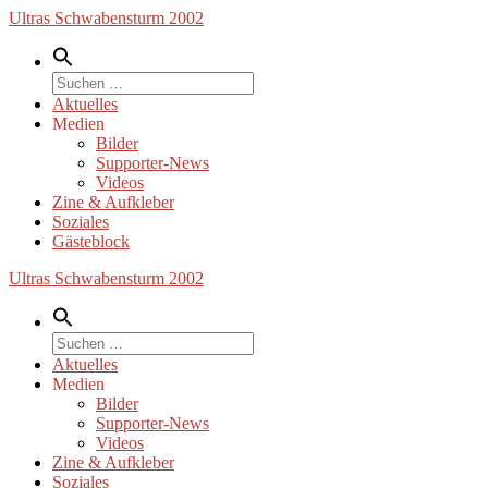
Zum
Ultras Schwabensturm 2002
Inhalt
springen
Suche
nach:
Aktuelles
Medien
Bilder
Supporter-News
Videos
Zine & Aufkleber
Soziales
Gästeblock
Ultras Schwabensturm 2002
Suche
nach:
Aktuelles
Medien
Bilder
Supporter-News
Videos
Zine & Aufkleber
Soziales