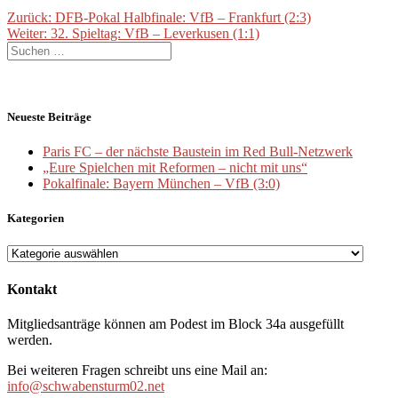
Beitragsnavigation
Vorheriger
Zurück:
DFB-Pokal Halbfinale: VfB – Frankfurt (2:3)
Nächster
Beitrag:
Weiter:
32. Spieltag: VfB – Leverkusen (1:1)
Suche
Beitrag:
nach:
Neueste Beiträge
Paris FC – der nächste Baustein im Red Bull-Netzwerk
„Eure Spielchen mit Reformen – nicht mit uns“
Pokalfinale: Bayern München – VfB (3:0)
Kategorien
Kategorien
Kontakt
Mitgliedsanträge können am Podest im Block 34a ausgefüllt
werden.
Bei weiteren Fragen schreibt uns eine Mail an:
info@schwabensturm02.net