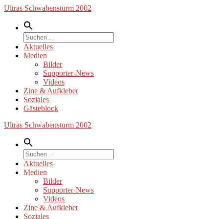
Zum
Ultras Schwabensturm 2002
Inhalt
springen
Suche
nach:
Aktuelles
Medien
Bilder
Supporter-News
Videos
Zine & Aufkleber
Soziales
Gästeblock
Ultras Schwabensturm 2002
Suche
nach:
Aktuelles
Medien
Bilder
Supporter-News
Videos
Zine & Aufkleber
Soziales