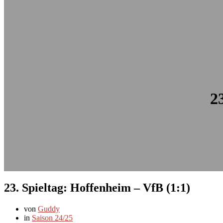
2
23. Spieltag: Hoffenheim – VfB (1:1)
von
Guddy
in
Saison 24/25