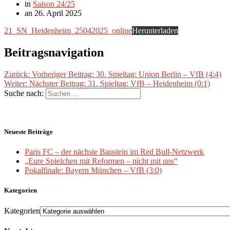
in
Saison 24/25
an 26. April 2025
21_SN_Heidenheim_25042025_online
Herunterladen
Beitragsnavigation
Zurück:
Vorheriger Beitrag:
30. Spieltag: Union Berlin – VfB (4:4)
Weiter:
Nächster Beitrag:
31. Spieltag: VfB – Heidenheim (0:1)
Suche nach:
Neueste Beiträge
Paris FC – der nächste Baustein im Red Bull-Netzwerk
„Eure Spielchen mit Reformen – nicht mit uns“
Pokalfinale: Bayern München – VfB (3:0)
Kategorien
Kategorien