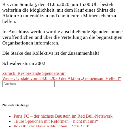
Bis zum Sonntag, den 31.05.2020, um 15.00 Uhr besteht
weiterhin die Möglichkeit, mit dem Kauf eines Shirts die
Aktion zu unterstützen und damit euren Mitmenschen zu
helfen.
Im Anschluss werden wir die abschließende Spendensumme
veröffentlichen und über die Verteilung an die begünstigten
Organisationen informieren.
Die Stärke des Kollektivs ist der Zusammenhalt!
Schwabensturm 2002
Beitragsnavigation
Vorheriger
Zurück:
Restbestände Spendenshirt
Nächster
Beitrag:
Weiter:
Update vom 24.05.2020 der Aktion „Gemeinsam Helfen!“
Suche
Beitrag:
nach:
Neueste Beiträge
Paris FC – der nächste Baustein im Red Bull-Netzwerk
„Eure Spielchen mit Reformen – nicht mit uns“
Pokalfinale: Bayern München – VfB (3:0)