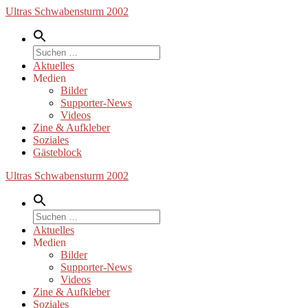
Zum
Ultras Schwabensturm 2002
Inhalt
springen
Suche
nach:
Aktuelles
Medien
Bilder
Supporter-News
Videos
Zine & Aufkleber
Soziales
Gästeblock
Ultras Schwabensturm 2002
Suche
nach:
Aktuelles
Medien
Bilder
Supporter-News
Videos
Zine & Aufkleber
Soziales