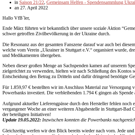
in
Saison 21/22
,
Gemeinsam Helfen - Spendensammlung Ukra
an 27. April 2022
Hallo VfB´ler,
Ende März führten wir bekanntlich über unsere soziale Aktion “Ge
schwer getroffen Zivilbevölkerung in der Ukraine durch.
Die Resonanz aus der gesamten Fanszene darauf war auch bei diesem P
welche vom Verein „Ukrainer in Stuttgart e.V.“ organisiert wurde, dr
und Medikamenten übergeben.
Neben dieser großen Menge an Sachspenden kamen auf unserem Spe
zielgerichtet zu verwenden, hielten wir nach Schließung des Kontos 
Entscheidung den Betrag zu Dritteln und dafür dringend benötigte Ge
Für 1.859,97 € bestellten wir im Anschluss Material zur Versorgun
Powerbanks investiert. Die verbleibenden 1.794 € gingen als Spende
Aufgrund aktueller Lieferengpässe durch den Hersteller fehlen noch 
vergangener Woche an einer weiteren Abgabestelle in Stuttgart-Bad 
der beteiligten Initiativen!
Update 19.05.2022:
Inzwischen konnten die Powerbanks nachgereic
Gleichzeitig werfen wir den Blick bereits wieder nach vorn. Jede un