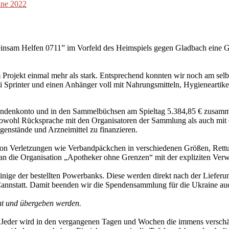
ine 2022
meinsam Helfen 0711” im Vorfeld des Heimspiels gegen Gladbach eine
rojekt einmal mehr als stark. Entsprechend konnten wir noch am selbe
ei Sprinter und einen Anhänger voll mit Nahrungsmitteln, Hygieneartike
ndenkonto und in den Sammelbüchsen am Spieltag 5.384,85 € zusamm
sowohl Rücksprache mit den Organisatoren der Sammlung als auch mit d
genstände und Arzneimittel zu finanzieren.
g von Verletzungen wie Verbandpäckchen in verschiedenen Größen, Rett
 an die Organisation „Apotheker ohne Grenzen“ mit der expliziten Ve
einige der bestellten Powerbanks. Diese werden direkt nach der Lieferu
Cannstatt. Damit beenden wir die Spendensammlung für die Ukraine auc
ht und übergeben werden.
d Jeder wird in den vergangenen Tagen und Wochen die immens verschärf