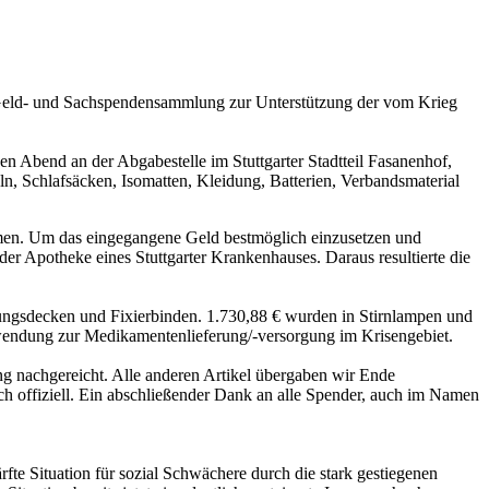
 Geld- und Sachspendensammlung zur Unterstützung der vom Krieg
n Abend an der Abgabestelle im Stuttgarter Stadtteil Fasanenhof,
ln, Schlafsäcken, Isomatten, Kleidung, Batterien, Verbandsmaterial
en. Um das eingegangene Geld bestmöglich einzusetzen und
er Apotheke eines Stuttgarter Krankenhauses. Daraus resultierte die
ungsdecken und Fixierbinden. 1.730,88 € wurden in Stirnlampen und
rwendung zur Medikamentenlieferung/-versorgung im Krisengebiet.
ng nachgereicht. Alle anderen Artikel übergaben wir Ende
h offiziell. Ein abschließender Dank an alle Spender, auch im Namen
te Situation für sozial Schwächere durch die stark gestiegenen