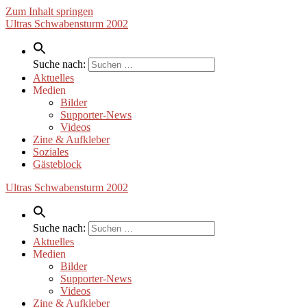
Zum Inhalt springen
Ultras Schwabensturm 2002
Suche nach:
Aktuelles
Medien
Bilder
Supporter-News
Videos
Zine & Aufkleber
Soziales
Gästeblock
Ultras Schwabensturm 2002
Suche nach:
Aktuelles
Medien
Bilder
Supporter-News
Videos
Zine & Aufkleber