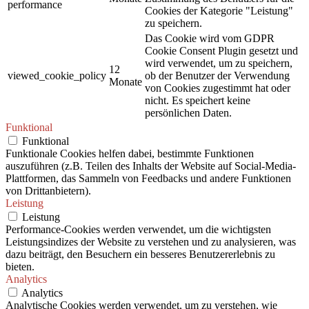
performance
Cookies der Kategorie "Leistung"
zu speichern.
Das Cookie wird vom GDPR
Cookie Consent Plugin gesetzt und
wird verwendet, um zu speichern,
12
viewed_cookie_policy
ob der Benutzer der Verwendung
Monate
von Cookies zugestimmt hat oder
nicht. Es speichert keine
persönlichen Daten.
Funktional
Funktional
Funktionale Cookies helfen dabei, bestimmte Funktionen
auszuführen (z.B. Teilen des Inhalts der Website auf Social-Media-
Plattformen, das Sammeln von Feedbacks und andere Funktionen
von Drittanbietern).
Leistung
Leistung
Performance-Cookies werden verwendet, um die wichtigsten
Leistungsindizes der Website zu verstehen und zu analysieren, was
dazu beiträgt, den Besuchern ein besseres Benutzererlebnis zu
bieten.
Analytics
Analytics
Analytische Cookies werden verwendet, um zu verstehen, wie