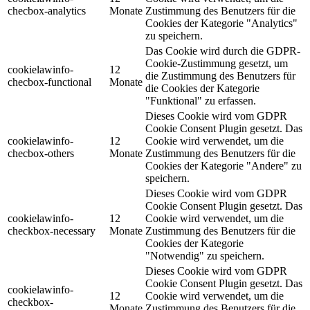
checbox-analytics
Monate
Zustimmung des Benutzers für die
Cookies der Kategorie "Analytics"
zu speichern.
Das Cookie wird durch die GDPR-
Cookie-Zustimmung gesetzt, um
cookielawinfo-
12
die Zustimmung des Benutzers für
checbox-functional
Monate
die Cookies der Kategorie
"Funktional" zu erfassen.
Dieses Cookie wird vom GDPR
Cookie Consent Plugin gesetzt. Das
cookielawinfo-
12
Cookie wird verwendet, um die
checbox-others
Monate
Zustimmung des Benutzers für die
Cookies der Kategorie "Andere" zu
speichern.
Dieses Cookie wird vom GDPR
Cookie Consent Plugin gesetzt. Das
cookielawinfo-
12
Cookie wird verwendet, um die
checkbox-necessary
Monate
Zustimmung des Benutzers für die
Cookies der Kategorie
"Notwendig" zu speichern.
Dieses Cookie wird vom GDPR
Cookie Consent Plugin gesetzt. Das
cookielawinfo-
12
Cookie wird verwendet, um die
checkbox-
Monate
Zustimmung des Benutzers für die