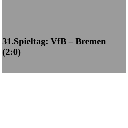
31.Spieltag: VfB – Bremen
(2:0)