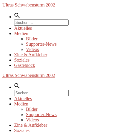
Zum
Ultras Schwabensturm 2002
Inhalt
springen
Suche
nach:
Aktuelles
Medien
Bilder
Supporter-News
Videos
Zine & Aufkleber
Soziales
Gästeblock
Ultras Schwabensturm 2002
Suche
nach:
Aktuelles
Medien
Bilder
Supporter-News
Videos
Zine & Aufkleber
Soziales