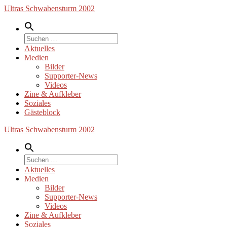
Zum
Ultras Schwabensturm 2002
Inhalt
springen
Suche
nach:
Aktuelles
Medien
Bilder
Supporter-News
Videos
Zine & Aufkleber
Soziales
Gästeblock
Ultras Schwabensturm 2002
Suche
nach:
Aktuelles
Medien
Bilder
Supporter-News
Videos
Zine & Aufkleber
Soziales