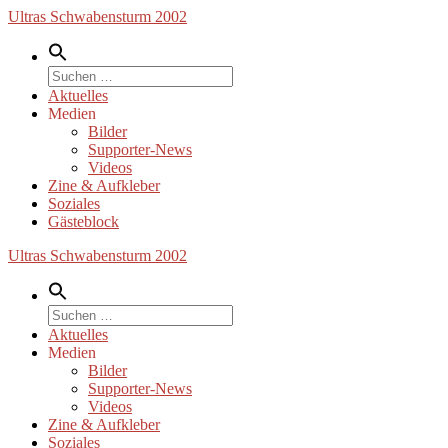
Zum
Ultras Schwabensturm 2002
Inhalt
springen
Suche
nach:
Aktuelles
Medien
Bilder
Supporter-News
Videos
Zine & Aufkleber
Soziales
Gästeblock
Ultras Schwabensturm 2002
Suche
nach:
Aktuelles
Medien
Bilder
Supporter-News
Videos
Zine & Aufkleber
Soziales