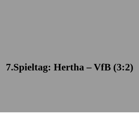
7.Spieltag: Hertha – VfB (3:2)