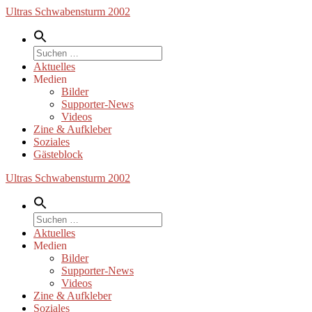
Zum
Ultras Schwabensturm 2002
Inhalt
springen
Suche
nach:
Aktuelles
Medien
Bilder
Supporter-News
Videos
Zine & Aufkleber
Soziales
Gästeblock
Ultras Schwabensturm 2002
Suche
nach:
Aktuelles
Medien
Bilder
Supporter-News
Videos
Zine & Aufkleber
Soziales