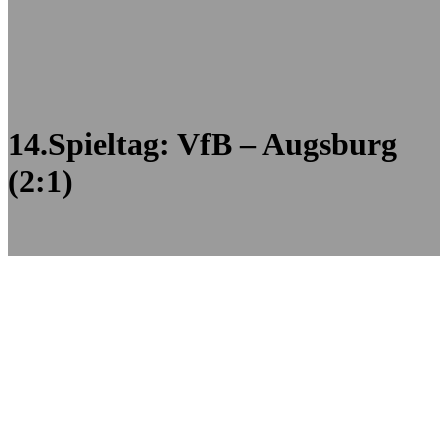
14.Spieltag: VfB – Augsburg
(2:1)