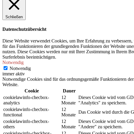
Schließen
Datenschutzübersicht
Diese Website verwendet Cookies, um Ihre Erfahrung zu verbessern, 
für das Funktionieren der grundlegenden Funktionen der Website unerl
nutzen. Diese Cookies werden nur mit Ihrer Zustimmung in Ihrem Bro
Surferlebnis beeinträchtigen.
Notwendig
Notwendig
immer aktiv
Notwendige Cookies sind für das ordnungsgemäße Funktionieren der 
Website.
Cookie
Dauer
cookielawinfo-checbox-
12
Dieses Cookie wird vom GDPR
analytics
Monate
"Analytics" zu speichern.
cookielawinfo-checbox-
12
Das Cookie wird durch die G
functional
Monate
cookielawinfo-checbox-
12
Dieses Cookie wird vom GDPR
others
Monate
"Andere" zu speichern.
cookielawinfo-checkbox-
12
Dieses Cookie wird vom GDPR