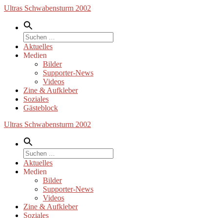
Zum
Ultras Schwabensturm 2002
Inhalt
springen
Suche
nach:
Aktuelles
Medien
Bilder
Supporter-News
Videos
Zine & Aufkleber
Soziales
Gästeblock
Ultras Schwabensturm 2002
Suche
nach:
Aktuelles
Medien
Bilder
Supporter-News
Videos
Zine & Aufkleber
Soziales