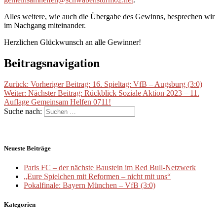
Alles weitere, wie auch die Übergabe des Gewinns, besprechen wir
im Nachgang miteinander.
Herzlichen Glückwunsch an alle Gewinner!
Beitragsnavigation
Zurück:
Vorheriger Beitrag:
16. Spieltag: VfB – Augsburg (3:0)
Weiter:
Nächster Beitrag:
Rückblick Soziale Aktion 2023 – 11.
Auflage Gemeinsam Helfen 0711!
Suche nach:
Neueste Beiträge
Paris FC – der nächste Baustein im Red Bull-Netzwerk
„Eure Spielchen mit Reformen – nicht mit uns“
Pokalfinale: Bayern München – VfB (3:0)
Kategorien